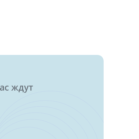
ас ждут