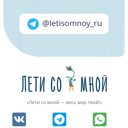
@letisomnoy_ru
«Лети со мной — весь мир твой!»